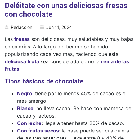
Deléitate con unas deliciosas fresas
con chocolate
Redacción
Jun 11, 2024
Las
fresas
son deliciosas, muy saludables y muy bajas
en calorías. A lo largo del tiempo se han ido
popularizando cada vez más, haciendo que esta
deliciosa fruta
sea considerada como la
reina de las
frutas
.
Tipos básicos de chocolate
Negro
: tiene por lo menos 45% de cacao es el
más amargo.
Blanco
: no lleva cacao. Se hace con manteca de
cacao y lácteos.
Con leche
: llega a tener hasta 20% de cacao.
Con frutos secos
: la base puede ser cualquiera
de las tres anteriores. Lleva entre 8 y 40% de