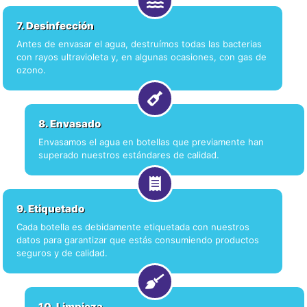
7. Desinfección
Antes de envasar el agua, destruímos todas las bacterias
con rayos ultravioleta y, en algunas ocasiones, con gas de
ozono.
8. Envasado
Envasamos el agua en botellas que previamente han
superado nuestros estándares de calidad.
9. Etiquetado
Cada botella es debidamente etiquetada con nuestros
datos para garantizar que estás consumiendo productos
seguros y de calidad.
10. Limpieza