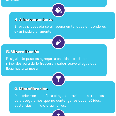
4. Almacenamiento
El agua procesada se almacena en tanques en donde es
examinada diariamente.
5. Mineralización
El siguiente paso es agregar la cantidad exacta de
minerales para darle frescura y sabor suave al agua que
llega hasta tu mesa.
6. Microfiltración
Posteriormente se filtra el agua a través de microporos
para asegurarnos que no contenga residuos, sólidos,
sustancias ni micro organismos.