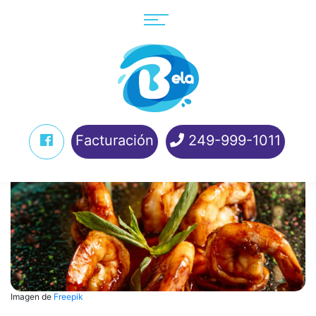
Facturación
249-999-1011
Imagen de
Freepik