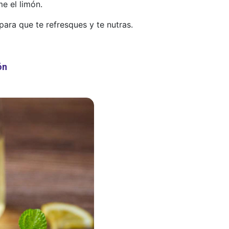
e el limón.
ara que te refresques y te nutras.
ón
ES
PREPARACIÓN
ngibre de 120 g
ente, lavada y
láminas muy
gua
Agua
.
ente
Bela