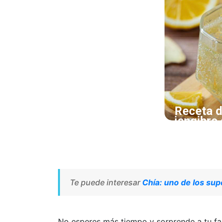
El jugo de 3
Hierbabuena
Receta d
jengibre
Consiente a 
esta refresc
Te puede interesar
Chía: uno de los su
No esperes más tiempo y sorprende a tu fami