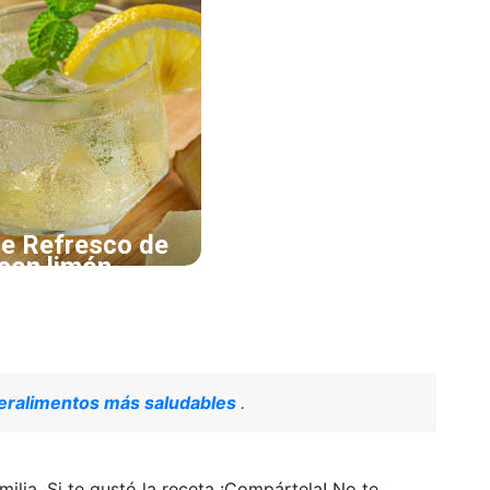
 limones.
 (opcional).
e Refresco de
 con limón
toda tu familia con
ante receta.
peralimentos más saludables
.
lia. Si te gustó la receta ¡Compártela! No te