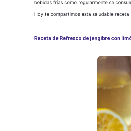
bebidas frías como regularmente se consum
Hoy te compartimos esta saludable receta p
Receta de Refresco de jengibre con lim
60
MIN.
INGREDIENT
4
1 pza. de je
PORCIONES
aproximadam
cortada en 
delgadas.
750 ml de a
preferentem